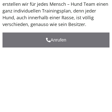
erstellen wir für jedes Mensch – Hund Team einen
ganz individuellen Trainingsplan, denn jeder
Hund, auch innerhalb einer Rasse, ist völlig
verschieden, genauso wie sein Besitzer.
60 Minuten = €70
Anrufen
Quick Links
Impressum
AGB
Kontakt
+43 676 7303304